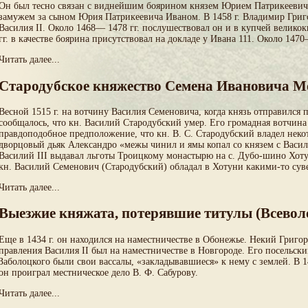
Он был тесно связан с виднейшим боярином князем Юрием Патрикеевичем.
замужем за сыном Юрия Патрикеевича Иваном. В 1458 г. Владимир Григо
Василия II. Около 1468— 1478 гг. послушествовал он и в купчей велико
гг. в качестве боярина присутствовал на докладе у Ивана 111. Около 14
Читать далее...
Стародубское княжество Семена Ивановича Мо
Весной 1515 г. на вотчину Василия Семеновича, когда князь отправился п
сообщалось, что кн. Василий Стародубский умер. Его громадная вотчина
правдоподобное предположение, что кн. В. С. Стародубский владел некот
дворцовый дьяк Александро «межы чинил и ямы копал со князем с Василь
Василий III выдавал льготы Троицкому монастырю на с. Дубо-шино Хоту
кн. Василий Семенович (Стародубский) обладал в Хотуни какими-то су
Читать далее...
Выезжие княжата, потерявшие титулы (Всево
Еще в 1434 г. он находился на наместничестве в Обонежье. Некий Григо
правления Василия II был на наместничестве в Новгороде. Его посельски
Заболоцкого были свои вассалы, «закладывавшиеся» к нему с землей. В 1471
он проиграл местническое дело В. Ф. Сабурову.
Читать далее...