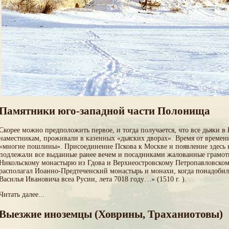
Памятники юго-западной части Полонища
Скорее можно предположить первое, и тогда получается, что все дьяки 
наместникам, проживали в казенных «дьяских дворах». Время от времени 
«многие пошлины». Присоединение Пскова к Москве и появление здесь 
подлежали все выданные ранее вечем и посадниками жалованные грамот
Никольскому монастырю из Гдова и Верхнеостровскому Петропавловскому
располагал Иоанно-Предтеченский монастырь и монахи, когда понадоби
Василья Ивановича всеа Русии, лета 7018 году…» (1510 г. ).
Читать далее...
Выезжие иноземцы (Ховрины, Траханиотовы)