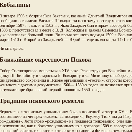
Кобылины
В январе 1506 г. боярин Яков Захарьич, казначей Дмитрий Владимирови
сообщили о согласии Василия III выдать за него замуж сестру московского
сентябре 1507 г. , как и в 1502 г. , Яков Захарьич был вторым воеводой 
1508 г. присутствовал вместе с В. Д. Холмским и дьяком Семеном Борисо
уже возглавлял большой полк. Во время осеннего подхода 1509 г. Василия
марта 1510 г. Второй из Захарьичей — Юрий — еще около марта 1471 г. б
Читать далее...
Ближайшие окрестности Пскова
Собор Снетогорского монастыря в XIV веке. Реконструкция Важнейшим св
дьяку Ш. Билибину и старостам Б. Ковырину и С. Мизинову о наборе сре
свидетельство сохранения в Пскове организации «гостей», старосты кот
контексте с другими документами 1560— 1580-х годов не позволяет приз
результате преобразований первой половины 1550-х годов.
Традиции псковского ремесла
Вернемся к летописным упоминаниям бояр в последней четверти XV в. В 
состоявшего из четырех человек: «2 посадника, Коузмоу Тилкина да Гавр
рождьякона». Хотя слово «рождьякон» не поддается толкованию, очевид
выслуженным, как и боярство упоминаемых в договоре 1509 г. городски
оснований считать их аристократическим сословием феодалов-землевлад