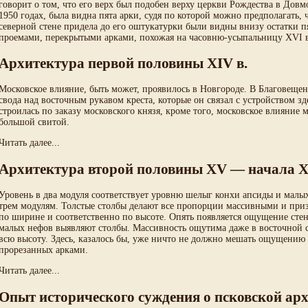
говорит о том, что его верх был подобен верху церкви Рождества в Дов
1950 годах, была видна пята арки, судя по которой можно предполагать,
северной стене придела до его оштукатурки были видны внизу остатки 
проемами, перекрытыми арками, похожая на часовню-усыпальницу XVI в
Архитектура первой половины XIV в.
Московское влияние, быть может, проявилось в Новгороде. В Благовеще
свода над восточным рукавом креста, которые он связал с устройство
строилась по заказу московского князя, кроме того, московское влияние
большой свитой.
Читать далее...
Архитектура второй половины XV — начала X
Уровень в два модуля соответствует уровню шелыг конхи апсиды и малых
трем модулям. Толстые столбы делают все пропорции массивными и пр
по ширине и соответственно по высоте. Опять появляется ощущение стен
малых нефов выявляют столбы. Массивность ощутима даже в восточной с
всю высоту. Здесь, казалось бы, уже ничто не должно мешать ощущению 
прорезанных арками.
Читать далее...
Опыт исторического суждения о псковской ар