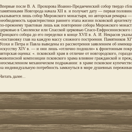
Впервые после В. А. Прохорова Иоанно-Предаеченский собор твердо сбли
памятниками Новгорода начала XII в. и получает дату — первая половина 
указывается лишь собор Мирожского монастыря, но авторская ремарка — 
необходимость характеристики раннего этапа жизни псковской архитекту
по-прежнему трактован лишь как повторение собора Мирожского монастыр
церковью в Смоленске или Спасской церковью Спасо-Евфросинисвского 
Троицкого собора до его переделки в конце XVII в. А. И. Некрасов указ
«постановку глав на каждую массу сложного построения. Памятников XIV 
Усохи и Петра и Павла выведены из рассмотрения заявлением об имеющи
искусству XIV в. — и они лишь «отлично подошли» к фронтонным покр
авторская оценка: «. псковский храм в отличие от новгородского, гора
живописной композиции псковского храма влияние гражданской и прежде 
неосмысленном механическом подражании: в храме псковское купечество
на индивидуальную потребность замкнуться в мире душевных пережива
Читать далее...