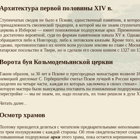
Архитектура первой половины XIV в.
Ступенчатых сводов не было в Пскове, единственный памятник, в котор
принадлежность смоленской традиции, в которой мы не знаем ступенча
церковь в Изборске — имеет пониженные подпружные арки. Применение с
и достаточно вероятной, судя по формам памятников начала XV в. Однак
обращаются либо к Новгороду, либо к литовским князьям. Кроме того, к
однако, противопоставил их почти всем русским землям во главе с Мос
татарское посольство в Твери, но и сделали его своим князем с 1327 по 
Ворота буя Козьмодемьянской церкви
Таким образом, за 30 лет в Пскове и пригородных монастырях возвели 1
немецкий дипломат С. Герберштейн считал Псков лучшей в России креп
разделен на четыре части, каждая из которых заключена в своих стенах»
которую мастера были вынуждены поставить на пониженные подпружные 
перестройке — мы не знаем, но, надо полагать, их тоже решили в духе XV
Читать далее...
Осмотр храмов
Поэтому приходится делиться с читателем предварительными неполным
по трем полукружиям с каждой стороны. Об этом свидетельствуют сохр
повышенные подпружные
арки
этого храма, пока остается нерешенным.