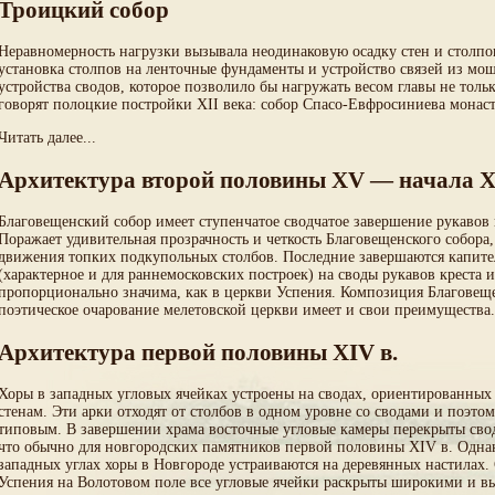
Троицкий собор
Неравномерность нагрузки вызывала неодинаковую осадку стен и столпо
установка столпов на ленточные фундаменты и устройство связей из мощ
устройства сводов, которое позволило бы нагружать весом главы не тол
говорят полоцкие постройки XII века: собор Спасо-Евфросиниева монас
Читать далее...
Архитектура второй половины XV — начала X
Благовещенский собор имеет ступенчатое сводчатое завершение рукавов к
Поражает удивительная прозрачность и четкость Благовещенского собор
движения топких подкупольных столбов. Последние завершаются капител
(характерное и для раннемосковских построек) на своды рукавов креста
пропорционально значима, как в церкви Успения. Композиция Благовеще
поэтическое очарование мелетовской церкви имеет и свои преимущества.
Архитектура первой половины XIV в.
Хоры в западных угловых ячейках устроены на сводах, ориентированных 
стенам. Эти арки отходят от столбов в одном уровне со сводами и поэт
типовым. В завершении храма восточные угловые камеры перекрыты сво
что обычно для новгородских памятников первой половины XIV в. Однак
западных углах хоры в Новгороде устраиваются на деревянных настилах
Успения на Волотовом поле все угловые ячейки раскрыты широкими и в