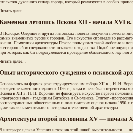
отпечаток духовного склада города, который реализуется в особых проп
Читать далее...
Каменная летопись Пскова XII - начала XVI в.
В Полоцке, Озерище и других литовских поветах получили поместья мн
самых знаменитых русских городов. Его искусство справедливо рассмат
жизни. Памятники архитектуры Пскова пользуются такой любовью и попу
всесторонней исследованности псковского зодчества. Подобное ощущен
при которых как бы подразумевается проведение обязательного научного
Читать далее...
Опыт исторического суждения о псковской ар
Основываясь на формах реконструируемого нм собора XII в. , Н. Н. Вор
возведение каменного здания к 1193 г. , когда в него были перенесены 
Пскова в XII в. Н. Н. Воронин не фиксирует,
искусство
первой половины 
«прогрессивным» традициям Витебска и Смоленска. Эпитет «прогрессивн
распространенных общественных и политических оценок начала 1950-х г
даже такого замечательного историка отечественной архитектуры.
Архитектура второй половины XV — начала X
В интерьере церкви Успения источник этой новой выразительности — но