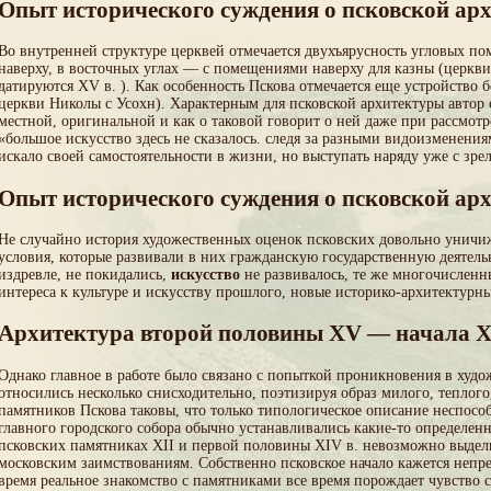
Опыт исторического суждения о псковской ар
Во внутренней структуре церквей отмечается двухъярусность угловых по
наверху, в восточных углах — с помещениями наверху для казны (церкви
датируются XV в. ). Как особенность Пскова отмечается еще устройство
церкви Николы с Усохн). Характерным для псковской архитектуры автор 
местной, оригинальной и как о таковой говорит о ней даже при рассмотр
«большое искусство здесь не сказалось. следя за разными видоизменения
искало своей самостоятельности в жизни, но выступать наряду уже с з
Опыт исторического суждения о псковской ар
Не случайно история художественных оценок псковских довольно уничиж
условия, которые развивали в них гражданскую государственную деятельн
издревле, не покидались,
искусство
не развивалось, те же многочисленн
интереса к культуре и искусству прошлого, новые историко-архитектур
Архитектура второй половины XV — начала X
Однако главное в работе было связано с попыткой проникновения в худо
относились несколько снисходительно, поэтизируя образ милого, теплог
памятников Пскова таковы, что только типологическое описание неспосо
главного городского собора обычно устанавливались какие-то определен
псковских памятниках XII и первой половины XIV в. невозможно выдели
московским заимствованиям. Собственно псковское начало кажется непр
время реальное знакомство с памятниками все время порождает чувство 