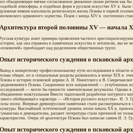
все объединяющее мягкое согласованное движение своим ритмом как бы 
подобной атмосферы, и подобных форм в русском искусстве XV в. были М
духовные веяния наполнили религиозную жизнь Пскова в первой половин
московского церковного зодчества. Псков с конца XIV в. постепенно ста
Архитектура второй половины XV — начала X
Русская культура знает примеры проявления частного аристократизирующ
истории, как она отражена в памятниках искусства и летописях, мы не 
«псковичей» преобладает над разделением общественных трупп.
Опыт исторического суждения о псковской ар
Выход к конкретному профессиональному пути исследования в области ис
только общие, но и специальные разделы развивались в конце XIX в. оч
Пскова и истории псковской церкви А. И. Никитского и В. Смиречанск
средневекового Пскова. Соединение всех направлений — углубленных ис
исследований — могло бы принести замечательные результаты. Однако в
объединение неактуальным Вместо тщательной разработки натурного ма
самого обобщающего характера — «История русского искусства». И. Э. Г
силы эпохи. Впервые древнерусские памятники стали рассматриваться в 
культуры. Высочайший эстетический уровень эпохи начала XX в, произо
гуманизма и демократизма, расцвет литературы стали причиной не тольк
характеристик. Очерк об архитектуре Пскова был написан самим И. Э. Гр
Опыт исторического суждения о псковской ар