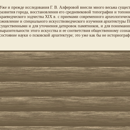
Уже и прежде исследования Г. В. Алферовой внесли много весьма сущес
развития города, восстановления его средневековой топографии и топо
краеведческого зодчества XIX в. с приемами современного археологичес
оживление и специального
искусство
ведческого изучения архитектуры П
существенными и для уточнения датировок памятников, и для пониман
выразительности этого искусства и ее соответствия общественному созна
состояние науки о псковской архитектуре; это уже как бы не историогра