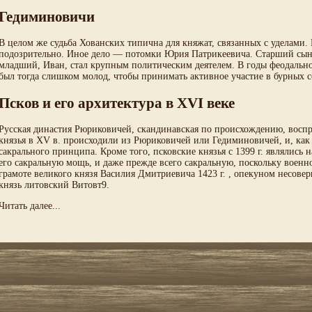
Гедиминовичи
В целом же судьба Хованских типична для княжат, связанных с уделами
подозрительно. Иное дело — потомки Юрия Патрикеевича. Старший сын к
младший, Иван, стал крупным политическим деятелем. В годы феодально
был тогда слишком молод, чтобы принимать активное участие в бурных 
Псков и его архитектура в XVI веке
Русская династия Рюриковичей, скандинавская по происхождению, воспри
князья в XV в. происходили из Рюриковичей или Гедиминовичей, и, ка
сакрального принципа. Кроме того, псковские князья с 1399 г. являлись 
его сакральную мощь, и даже прежде всего сакральную, поскольку военн
грамоте великого князя Василия Дмитриевича 1423 г. , опекуном несове
князь литовский Витовт9.
Читать далее...