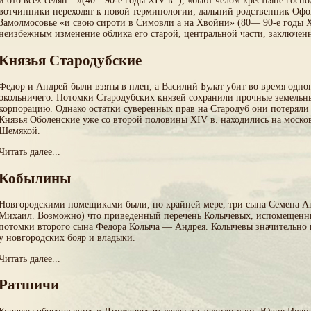
и ото всех селян…»(40—90-е годы XIV в. ), «бьют челом крестьяне гос
вотчинники переходят к новой терминологии; дальний родственник Офон
Замолмосовье «и свою сироти в Симовли а на Хвойни» (80— 90-е годы X
неизбежным изменение облика его старой, центральной части, заключен
Князья Стародубские
Федор и Андрей были взяты в плен, а Василий Булат убит во время одно
окольничего. Потомки Стародубских князей сохранили прочные земельные
корпорацию. Однако остатки суверенных прав на Стародуб они потеряли г
Князья Оболенские уже со второй половины XIV в. находились на моско
Шемякой.
Читать далее...
Кобылины
Новгородскими помещиками были, по крайней мере, три сына Семена А
Михаил. Возможно) что приведенный перечень Колычевых, испомещенных
потомки второго сына Федора Колыча — Андрея. Колычевы значительно п
у новгородских бояр и владыки.
Читать далее...
Ратшичи