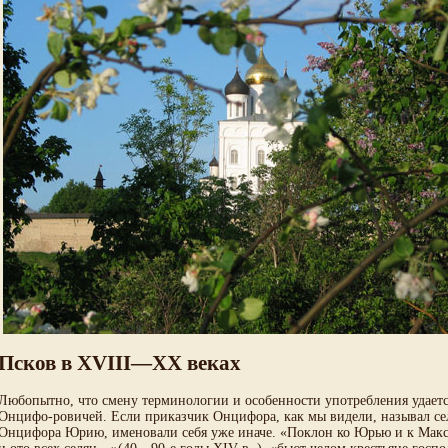
Псков в XVIII—XX веках
Любопытно, что смену терминологии и особенности употребления удаетс
Онцифо-ровичей. Если приказчик Онцифора, как мы видели, называл сел
Онцифора Юрию, именовали себя уже иначе. «Поклон ко Юрью и к Макси