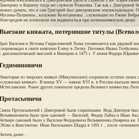
Курчевы обосновались в Дмитровском уделе и служили у кн. Юрия Ивано
Дмитрову и Кашину тогда же служили Рожновы. Так как с Дмитровой был
можно думать, что и сам Григорий был дмитровским землевладельцем. 
Мусины-Пушкины , калужане Кологривовы , служившие по Ржеве Бобр
Новгородом не позволили им выдвинуться при великокняжеском дворе.
Выезжие княжата, потерявшие титулы (Всево
Брат Василия и Истомы Гавриловичей Хима упоминается как рядовой вое
сопровождал в свите княгиню Елену в Литву.
Потомки
Ивана Толбузина 
с дипломатической миссией в Венецию в 1475 г. У князя Федора Юрьеви
Гедиминовичи
Некоторые из тверских княжат (Микулинские) сохранили остатки своих
«служилых княжат». В конце XV — начале XVI в. в Россию въехали мног
Мстиславские. Ранее других покинули пределы Великого княжества Лито
Протасьевичи
Связи Протасьевичей с Дмитровой были старинными. Ведь Дмитров был 
Вельяминовича было трое сыновей — Василий, Федор Лайка и Иван Акс
Четверо сыновей было у Василия Федоровича Вельяминева (боярина кн. 
Обляз и Константин. Иван Васильевич Шадра в 1491 г. , после «поимани
Читать далее...