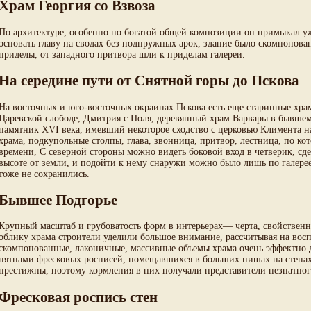
Храм Георгия со Взвоза
По архитектуре, особенно по богатой общей композиции он примыкал у
основать главу на сводах без подпружных арок, здание было скомпонова
приделы, от западного притвора шли к приделам галереи.
На середине пути от Снятной горы до Пскова
На восточных и юго-восточных окраинах Пскова есть еще старинные хра
Царевской слободе, Дмитрия с Поля, деревянный храм Варвары в бывшем
памятник XVI века, имевший некоторое сходство с церковью Климента н
храма, подкупольные столпы, глава, звонница, притвор, лестница, по ко
времени, С северной стороны можно видеть боковой вход в четверик, с
высоте от земли, и подойти к нему снаружи можно было лишь по галерее
тоже не сохранились.
Бывшее Подгорье
Крупный масштаб и грубоватость форм в интерьерах— черта, свойствен
облику храма строители уделили большое внимание, рассчитывая на воспр
скомпонованные, лаконичные, массивные объемы храма очень эффектно
пятнами фресковых росписей, помещавшихся в больших нишах на стенах 
престижны, поэтому кормления в них получали представители незнатног
Фресковая роспись стен