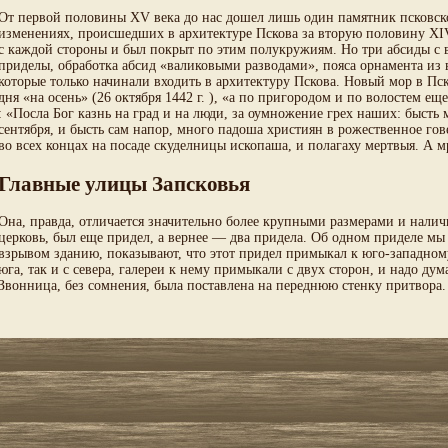
От первой половины XV века до нас дошел лишь один памятник псковско
изменениях, происшедших в архитектуре Пскова за вторую половину XIV
с каждой стороны и был покрыт по этим полукружиям. Но три абсиды с 
приделы, обработка абсид «валиковыми разводами», пояса орнамента из 
которые только начинали входить в архитектуру Пскова. Новый мор в Пск
дня «на осень» (26 октября 1442 г. ), «а по пригородом и по волостем е
: «Посла Бог казнь на град и на люди, за оумножение грех наших: бысть 
сентября, и бысть сам напор, много падоша християн в рожественное гов
во всех концах на посаде скуделницы ископаша, и полагаху мертвыя. А м
Главные улицы Запсковья
Она, правда, отличается значительно более крупными размерами и налич
церковь, был еще придел, а вернее — два придела. Об одном приделе мы
взрывом зданию, показывают, что этот придел примыкал к юго-западном
юга, так и с севера, галереи к нему примыкали с двух сторон, и надо дум
Звонница, без сомнения, была поставлена на переднюю стенку притвора.