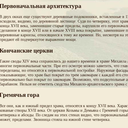
Первоначальная архитектура
В двух окнах еще существуют деревянные подоконники, вставленные в 15
всходили, видимо, по деревянной лестнице. Судя по
четверик
у, этот хр
конца XVII века, заменившие старые приделы, нарушили его первоначаль
сделанное в конце XVII или в начале XVIII века покрытие, заменившее
деревянные карнизы, относящиеся к тому же времени. Но, несмотря на э
придают ей подчеркнутое выражение мощи.
Кончанские церкви
Такие своды XIV века сохранились до нашего времени в храме Михаила 
многие первоначальные части. При его осмотре можно заметить, что гла
переделаны, но относятся к первоначальной постройке. Наружные фасады
показывающие, что храм был покрыт по трем закомарам с каждой его ст
первоначально был покрыт по закомарам. Возможно, что подкупольные 
барабаном. Нельзя не отметить сходства Михаило-архангельского храма с
Гремячья гора
Все они, как и южный придел храма, относятся к концу XVII века. Хара
кованые створы XVII века. От церкви Козьмы и Демьяна с Гремячей гор
четверика и абсиды. По следам на этих стенах видно, что первоначальн
может, приделами. Звонница стояла на южной стене четверика.