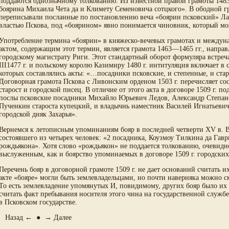
поддаются однозначному толкованию. Из известной правой грамоты 1483 
боярина Михаила Чета да и Климету Семеновича сотцкого». В ободной гра
переписывали посланные по постановлению веча «боярин псковский» Лав
властью Пскова, под «боярином» явно понимается чиновник, который мо
Употребление термина «боярин» в княжеско-вечевых грамотах и междун
актом, содержащим этот термин, является грамота 1463—1465 гг., направл
городскому магистрату Риги. Этот стандартный оборот формуляра встреч
III1477 г. и польскому королю Казимиру 1480 г. интитуляция включает в
которых составлялись акты: «…посадники псковские, и степенные, и ста
Договорная грамота Пскова с Ливонским орденом 1503 г. перечисляет сост
старост и городской писец. В отличие от этого акта в договоре 1509 г
послы псковские посадники Михайло Юрьевич Ледов, Александр Степано
Пученкин староста купецкий, и владычнь наместник Василей Игнатьевич
городской дияк Захарья».
Вернемся к летописным упоминаниям бояр в последней четверти XV в. В 
состоявшего из четырех человек: «2 посадника, Коузмоу Тилкина да Гавр
рождьякона». Хотя слово «рождьякон» не поддается толкованию, очевид
выслуженным, как и боярство упоминаемых в договоре 1509 г. городских
Перечень бояр в договорной грамоте 1509 г. не дает оснований считать 
акте «бояре» могли быть землевладельцами, но почти наверняка можно ска
То есть землевладение упомянутых И, повидимому, других бояр было и
считать факт пребывания носителя этого чина на государственной служ
в Псковском государстве.
Назад ←
●
→ Далее