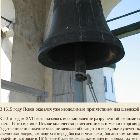
В 1615 году Псков оказался уже неодолимым препятствием для шведской
К 20-м годам XVII века началось восстановление разрушенной экономик
гнета. В это время в Пскове количество ремесленников и мелких торгов
бедственное положение масс не мешало обогащаться верхушке купечества.
«великих» людях, «мнящихся перед богом и человеки, богатством кипящих
семейств, которые в 1615 году были «выведены» в другие города, их м