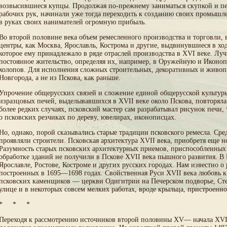
возвысившиеся купцы. Продолжая по-прежнему заниматься скупкой и пе
рабочих рук, начинали уже тогда переходить к созданию своих промышле
в руках своих нанимателей огромную прибыль.
Во второй половине века объем ремесленного производства и торговли, 
центры, как Москва, Ярославль, Кострома и другие, выдвинувшиеся в ход
которое ему принадлежало в ряде отраслей производства в XVI веке. Луч
постоянное жительство, определяя их, например, в Оружейную и Иконо
холопов. Для исполнения сложных строительных, декоративных и живоп
Новгорода, а не из Пскова, как раньше.
Упрочение общерусских связей и сложение единой общерусской культуры
изразцовых печей, выделывавшихся в XVII веке около Пскова, повторяла
более редких случаях, псковский мастер сам разрабатывал рисунок печи,
о псковских резчиках по дереву, ювелирах, иконописцах.
Но, однако, порой сказывались старые традиции псковского ремесла. Ср
проявляли строители. Псковская архитектура XVII века, приобретя еще н
Разумность старых псковских архитектурных приемов, приспособленных 
обработке зданий не получили в Пскове XVII века пышного развития. В 
Ярославле, Ростове, Костроме и других русских городах. Нам известно 
построенных в 1695—1698 годах. Свойственная Руси XVII века любовь к
псковских каменщиков — церкви Одигитрии на Печерском подворье, Ст
улице и в некоторых совсем мелких работах, вроде крыльца, пристроенн
* * *
Переходя к рассмотрению источников второй половины XV— начала XVI в