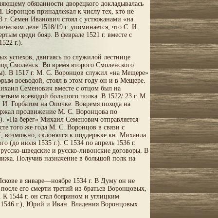
лняющему обязанности дворецкого докладывалась
И. Воронцов принадлежал к числу тех, кто не
13 г. Семен Иванович стоял с устюжанами «на
ческом деле 1518/19 г. упоминается, что С. И.
ртым среди бояр. В феврале 1521 г. вместе с
522 г.).
х успехов, двигаясь по служилой лестнице
под Смоленск. Во время второго Смоленского
ны). В 1517 г. М. С. Воронцов служил «на Мещере»
орым воеводой, стоял в этом году он и в Мещере.
 Михаил Семенович вместе с отцом был на
ретьим воеводой большого полка. В 1522/ 23 г. М.
. И. Горбатом на Опочке. Вовремя похода на
адержал продвижение М. С. Воронцова по
ра). «На берег» Михаил Семенович отправляется
усте того же года М. С. Воронцов в связи с
I, возможно, склонялся к поддержке кн. Михаила
 (до июля 1535 г.). С 1534 по апрель 1536 г.
ал русско-шведские и русско-ливонские договоры. В
елижа. Получив назначение в большой полк на
Пскове в январе—ноябре 1534 г. В Думу он не
е после его смерти третий из братьев Воронцовых,
 К 1544 г. он стал боярином и углицким
 1546 г.), Юрий и Иван. Владения Воронцовых