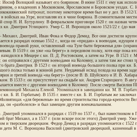
г. Иосиф Волоцкий называет его боярином. В июне 1511 г. ему как испо
оярином, о владениях в Московском, Ярославском и Боровском уездах. С. 
икокняжеский патронат, поэтому некоторое время был не у дел. В 1512/
 в войсках на Угре, возглавляя их в чине боярина. В сомнительном местни
 спор Н. И. Бутурлину. В февральском приговоре 1520 г. он назван четве
кн. Дмитрия Углицкого. Умер С. И. Воронцов около 1521/22 г. (до мая 1
— Михаил, Дмитрий, Иван Фока и Федор Демид. Все они достигли крупны
тся в разрядах осенью 1512 г., когда он «придан» к воеводам, идущим 
й воевода правой руки, оставленный «на Туле быти береженья для» (охра
евым. В 1519 г. он уже «на берегу» в передовом полку, хотя еще пока вт
а находился в Мещере с кн. П. Д. Ростовским, а затем на Угре. В 1521 г.
. он отправился с другими воеводами на Коломну, а затем там же стоял т
о брата Дмитрия. В 1523 г. он второй воевода большого полка при кн. Б
льшого полка только в конной рати. Неудачный исход похода на время з
оярин и третий воевода «на берегу» (после В. В. Шуйского и И. В. Хаба
ьским. В 1533 г. он присутствует на свадьбе кн. Андрея Старицкого. В авг
ается вместе с другими воеводами в Коломну. После смерти Василия II
лемянницей Михаила Еленой. Упоминался в завещании кн. М. В. Горбатого
 с кн. Б. И. Горбатым). В 1535 г. вместе с кн. Б. И. Горбатым же заключ
в Молвятицах «для береженья» во время строительства города-крепости В
да, он «разболелся» и был замещен другим военачальником.
 Дмитрий упоминался в разрядах с 1519 по 1537 г., был наместником в 
ший брат Михаил, а в 1537 г. (или вскоре после этого) Дмитрий умер. Уж
ом и тверским дворецким. Федор Демид в разрядах упоминается с 1522 г.
и и дети М. С. Воронцова Василий (дмитровский дворецкий, казненный в