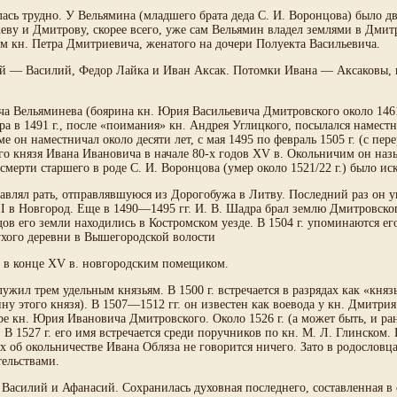
сь трудно. У Вельямина (младшего брата деда С. И. Воронцова) было д
еву и Дмитрову, скорее всего, уже сам Вельямин владел землями в Дмит
м кн. Петра Дмитриевича, женатого на дочери Полуекта Васильевича.
й — Василий, Федор Лайка и Иван Аксак. Потомки Ивана — Аксаковы, 
ча Вельяминева (боярина кн. Юрия Васильевича Дмитровского около 146
а в 1491 г., после «поимания» кн. Андрея Углицкого, посылался намест
ме он наместничал около десяти лет, с мая 1495 по февраль 1505 г. (с п
го князя Ивана Ивановича в начале 80-х годов XV в. Окольничим он назыв
 смерти старшего в роде С. И. Воронцова (умер около 1521/22 г.) было ис
лавлял рать, отправлявшуюся из Дорогобужа в Литву. Последний раз он уп
II в Новгород. Еще в 1490—1495 гг. И. В. Шадра брал землю Дмитровско
ов его земли находились в Костромском уезде. В 1504 г. упоминаются е
Сухого деревни в Вышегородской волости
е в конце XV в. новгородским помещиком.
жил трем удельным князьям. В 1500 г. встречается в разрядах как «княз
у этого князя). В 1507—1512 гг. он известен как воевода у кн. Дмитрия 
ре кн. Юрия Ивановича Дмитровского. Около 1526 г. (а может быть, и р
 В 1527 г. его имя встречается среди поручников по кн. М. Л. Глинском
х об окольничестве Ивана Обляза не говорится ничего. Зато в родословц
ельствами.
Василий и Афанасий. Сохранилась духовная последнего, составленная в