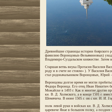
Древнейшие страницы истории боярского ро
фамилию Воронцовых-Вельяминовых) уходят
Владимиро-Суздальском княжестве. Затем в
Старшая ветвь внука Протасия Василия Васи
роду и в счете не стояли» ). У Василия В
стал родоначальником Воронцовых, Юрий
Воронцовы долгое время не могли пробитьс
Федора Воронца. Его отец Иван Никитич бы
Можайске в 1493 г. Как и многие другие пр
кн. В. Д. Холмского, а в конце 1501 г. вм
Шемячича. В июне 1505 г. он с кн. И. И. Го
полк левой руки в войсках кн. В. Д. Хол
царевиче Янае в большом полку, а позднее