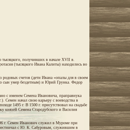
 тысяцкого, получивших в начале XVII в.
отасия (тысяцкого Ивана Калиты) находились во
з родовых счетов (дети Ивана «опалы для в своем
го сын умер бездетным) и Юрий Грунка. Федор
зано с именем Семена Ивановича, праправнука
. Семен начал свою карьеру с воеводства в
ходе 1495 г. В 1500 г. присутствовал на свадьбе
олку князей Семена Стародубского и Василия
06 г. Семен Иванович служил в Муроме при
 местничал с Ю. К. Сабуровым, служившим в