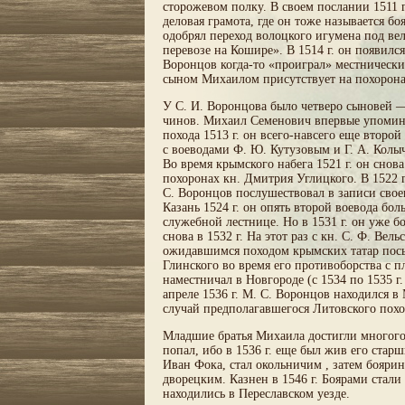
сторожевом полку. В своем послании 1511 
деловая грамота, где он тоже называется б
одобрял переход волоцкого игумена под вел
перевозе на Кошире». В 1514 г. он появился
Воронцов когда-то «проиграл» местнический
сыном Михаилом присутствует на похоронах 
У С. И. Воронцова было четверо сыновей 
чинов. Михаил Семенович впервые упоминае
похода 1513 г. он всего-навсего еще второ
с воеводами Ф. Ю. Кутузовым и Г. А. Колыч
Во время крымского набега 1521 г. он снов
похоронах кн. Дмитрия Углицкого. В 1522 г
С. Воронцов послушествовал в записи своег
Казань 1524 г. он опять второй воевода бо
служебной лестнице. Но в 1531 г. он уже б
снова в 1532 г. На этот раз с кн. С. Ф. Вел
ожидавшимся походом крымских татар посыл
Глинского во время его противоборства с п
наместничал в Новгороде (с 1534 по 1535 г.
апреле 1536 г. М. С. Воронцов находился 
случай предполагавшегося Литовского похо
Младшие братья Михаила достигли многого.
попал, ибо в 1536 г. еще был жив его стар
Иван Фока, стал окольничим , затем боярин
дворецким. Казнен в 1546 г. Боярами стал
находились в Переславском уезде.