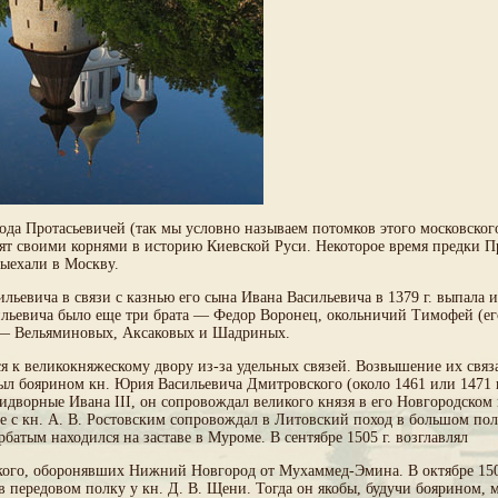
да Протасьевичей (так мы условно называем потомков этого московского
 своими корнями в историю Киевской Руси. Некоторое время предки Пр
ыехали в Москву.
льевича в связи с казнью его сына Ивана Васильевича в 1379 г. выпала и
асильевича было еще три брата — Федор Воронец, окольничий Тимофей (е
 — Вельяминовых, Аксаковых и Шадриных.
я к великокняжескому двору из-за удельных связей. Возвышение их свя
л боярином кн. Юрия Васильевича Дмитровского (около 1461 или 1471 г.)
идворные Ивана III, он сопровождал великого князя в его Новгородском по
есте с кн. А. В. Ростовским сопровождал в Литовский поход в большом п
рбатым находился на заставе в Муроме. В сентябре 1505 г. возглавлял
мского, оборонявших Нижний Новгород от Мухаммед-Эмина. В октябре 15
 в передовом полку у кн. Д. В. Щени. Тогда он якобы, будучи боярином,