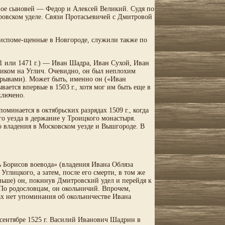
вое сыновей — Федор и Алексей Великий. Судя по
ровском уделе. Связи Протасьевичей с Дмитровой
испоме-щенные в Новгороде, служили также по
1 или 1471 г.) — Иван Шадра, Иван Сухой, Иван
ником на Углич. Очевидно, он был неплохим
ерерывами). Может быть, именно он («Иван
ается впервые в 1503 г., хотя мог им быть еще в
ключено.
оминается в октябрьских разрядах 1509 г., когда
го уезда в держание у Троицкого монастыря.
го владения в Московском уезде и Вышгороде. В
ь Борисов воевода» (владения Ивана Обляза
Углицкого, а затем, после его смерти, в том же
аньше) он, покинув Дмитровский удел и перейдя к
. По родословцам, он окольничий. Впрочем,
ах нет упоминания об окольничестве Ивана
 сентябре 1525 г. Василий Иванович Шадрин в