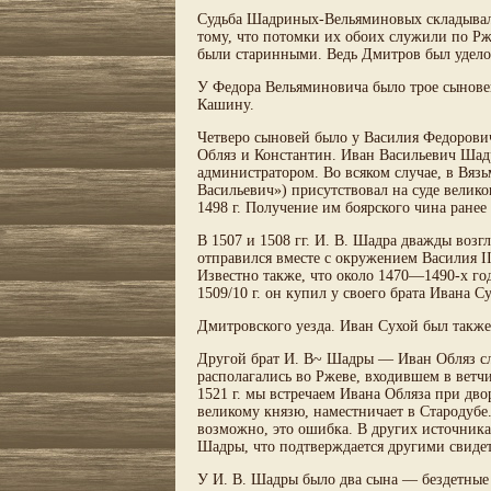
Судьба Шадриных-Вельяминовых складывала
тому, что потомки их обоих служили по Рж
были старинными. Ведь Дмитров был удело
У Федора Вельяминовича было трое сынове
Кашину.
Четверо сыновей было у Василия Федорови
Обляз и Константин. Иван Васильевич Шадр
администратором. Во всяком случае, в Вязь
Васильевич») присутствовал на суде велико
1498 г. Получение им боярского чина ранее
В 1507 и 1508 гг. И. В. Шадра дважды возг
отправился вместе с окружением Василия I
Известно также, что около 1470—1490-х год
1509/10 г. он купил у своего брата Ивана 
Дмитровского уезда. Иван Сухой был такж
Другой брат И. В~ Шадры — Иван Обляз слу
располагались во Ржеве, входившем в ветчин
1521 г. мы встречаем Ивана Обляза при дво
великому князю, наместничает в Стародубе.
возможно, это ошибка. В других источника
Шадры, что подтверждается другими свидет
У И. В. Шадры было два сына — бездетные 