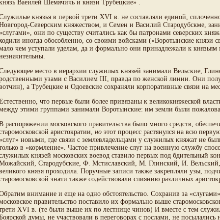
князь Ваеилей Шемячичь и князи Трубецкие» .
Служилые князья в первой трети XVI в. не составляли единой, сплочен
Новгород-Северским княжеством, и Семен и Василий Стародубскме, за
«слугами», они по существу считались как бы патронами северских княж
ходили иногда обособленно, со своими войсками («Воротынские князи с
мало чем уступали уделам, да и формально они принадлежали к князьям 
незначительны.
Следующее место в иерархии служилых князей занимали Вельские, Глинс
родственными узами с Василием III, правда по женской линии. Они пол
вотчин), а Трубецкие и Одоевские сохраняли корпоративные связи на мес
Естественно, что первые были более привязаны к великокняжеской вла
между этими группами занимали Воротынские: им земли были пожалован
В распоряжении московского правительства было много средств, обеспе
старомосковской аристократии,
но
этот процесс растянулся на всю перву
«слуг» новыми, где связи с землевладельцами у служилых княжат не были
только в «кормление». Частое привлечение слуг на военную службу спос
служилых князей московских воевод ставило первых под бдительный кон
Можайский, Стародубские, Ф. Мстиславский, М. Глинский, И. Вельский, 
великого князя проходила. Поручные записи также закрепляли узы, подч
старомосковской знати также содействовали слиянию различных аристок
Обратим внимание и еще на одно обстоятельство. Сохранив за «слугами
московское правительство поставило их формально выше старомосковског
трети XVI в. (те были выше их по лестнице чинов) И вместе с тем служ
Боярской думы, не участвовали в переговорах с послами, не посылались