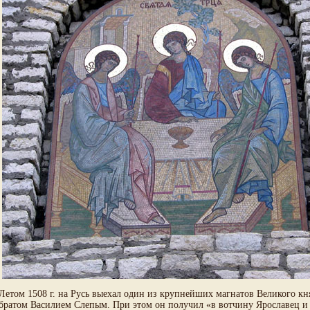
Летом 1508 г. на Русь выехал один из крупнейших магнатов Великого 
братом Василием Слепым. При этом он получил «в вотчину Ярославец и 