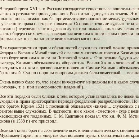
В первой трети XVI в. в Русском государстве существовала влиятельная
чертах в результате присоединения к России западнорусских земель. Это
положению занимали как бы промежуточное положение между удельным
суверенные права на старые княжения. Основное отличие «удела» от кня
вотчина (перешедшая от предков «слуги» или пожалованная ему великим
часть общерусских земель, завещанная великим князем своим прямым пот
формальных прав на занятие великокняжеского стола.
Для характеристики прав и обязанностей служилых князей можно привлеч
Федора и Василия Михайловичей с великим князем литовским Казимиром
«хто будет великим князем на Литовской земли». Они отныне будут в «в
очередь, Казимир обязывался их «боронити». Великий князь литовский о
»вступать ни с кем в договорные отношения. Сам же Казимир обязывался 
братаничей. Суд по спорным вопросам должен бытьсовместный — великог
Очень важно было то, что земли княжат-слуг не должны ни в каком случа
«отрода», т. е. при выморочности владений).
Все эти порядки были близки к тем, которые устанавливались по доконч
уходили в права аристократии периода феодальной раздробленности. Но 
его братом Юрием 1531 г. последний обязывался «князей... служебных с
рангом выше служебных. В частности, ни о каком «сместном» суде с вели
касающихся его подданных. С. М. Каштанов показал, что кн. Ф. М. Мстис
снова (в 1538 г.) его присвоил.
Великий князь брал на себя ведение всех внешнеполитических сношений,
Мухаммед-Гирей, то в «шерть» был вставлен пункт с обязательством крымс