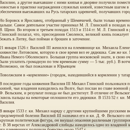
Василию, а другие выехавшие с ними князья и дворяне получили помест
новостью в практике награждения служилых князей, известным шагом в 
обеспечения выезжавших на Русь татарских царевичей, получавших горо
Но Боровск и Ярославец, отобранный у Шемячичей, были только времен
дальше. Самое деятельное участие принимал М. Л. Глинский в походах н
В. Щени. Во втором и третьем походах 1513 и 1514 гг. М. Л. Глинский 
Глинский полагал, что, присоединив Смоленск, великий князь пожалует
бежать в Литву, был пойман и брошен в заточение.
21 января 1526 г. Василий III женился на племяннице кн. Михаила Елене
княжестве Литовском, которую в свое время вел ее дядюшка. Сам же кн. 
Ивана Немого Оболенского. Большая группа московской знати, в свою оче
были уплатить громадную по тем временам сумму — 5 тыс. руб.). В вотч
Возможно, он был пожалован и Юрьевцем
Поволжским в «кормление» (городок, находившийся в кормлении у татар
В последние годы княжения Василия III Михаил Глинский пользовался пол
князей, чьи владения находились на Волге, был послан во главе военной
Ф. Вельским, и результат похода не был достигнут. В отличие от Вельско
сквозь пальцы на некоторые оплошности его дядюшки. В 1531/32 г. кн.
Василия.
В январе 1533 г. кн. Михаил наряду с другими крупнейшими русскими в
предсмертной болезни Василий III назначил его и кн. Д. Ф. Вельского о
крупная политическая фигура, он внушал опасения различным группировк
г. В 38 верстах от Александровой слободы находилось одно из владений 
его племянники получили боярство около 1547 г.