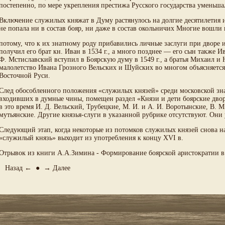
постепенно, по мере укрепления престижа Русского государства уменьша
Включение служилых княжат в Думу растянулось на долгие десятилетия и н
не попала ни в состав бояр, ни даже в состав окольничих Многие вошли
потому, что к их знатному роду прибавились личные заслуги при дворе 
получил его брат кн. Иван в 1534 г., а много позднее — его сын также Ив
Ф. Мстиславский вступил в Боярскую думу в 1549 г., а братья Михаил и Ю
малолетство Ивана Грозного Вельских и Шуйских во многом объясняется
Восточной Руси.
След обособленного положения «служилых князей» среди московской знат
входивших в думные чины, помещен раздел «Князи и дети боярские двор
в это время И. Д. Вельский, Трубецкие, М. И. и А. И. Воротынские, В. М
мутьянские. Другие князья-слуги в указанной рубрике отсутствуют. Они 
Следующий этап, когда некоторые из потомков служилых князей снова н
«служилый князь» выходит из употребления к концу XVI в.
Отрывок из книги А.А.Зимина - Формирование боярской аристократии в
Назад ←
●
→ Далее