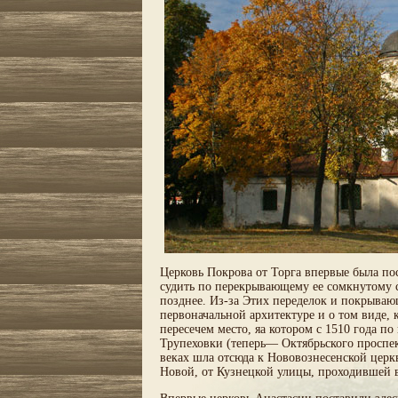
Церковь Покрова от Торга впервые была пост
судить по перекрывающему ее сомкнутому с
позднее. Из-за Этих переделок и покрываю
первоначальной архитектуре и о том виде, 
пересечем место, яа котором с 1510 года п
Трупеховки (теперь— Октябрьского проспек
веках шла отсюда к Нововознесенской церк
Новой, от Кузнецкой улицы, проходившей в