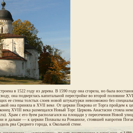
роена в 1522 году из дерева. В 1590 году она сгорела, но была восстано
воду, она подверглась капитальной перестройке во второй половине XVII
щих ее стены толстых слоев новой штукатурки невозможно без специально
какой она приняла в XVII веке. От церкви Покрова от Торга пройдем к ц
о конец XVIII века размещался Новый Торг. Церковь Анастасии стояла нем
та). Храм с его буем располагался на площади у пересечения Новой ули
ви и дальше — к церкви Похвалы на Ромаиихе, стоявшей напротив Поган
доль рва Среднего города, к Окольной стене.