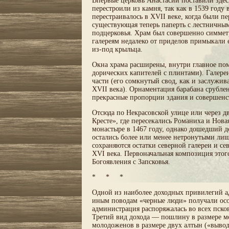
Впервые церковь Анастасии поставили здесь
перестроили из камня, так как в 1539 году
перестраивалось в XVII веке, когда были 
существующая теперь паперть с лестничны
подцерковья. Храм был совершенно симметр
галереям недалеко от приделов примыкали 
из-под крыльца.
Окна храма расширены, внутри главное пом
дорических капителей с плинтами). Галере
части (его сомкнутый свод, как и заслужив
XVII века). Орнаментация барабана срублен
прекрасные пропорции здания и совершенст
Отсюда по Некрасовской улице или через 
Кресте», где пересекались Романиха и Нова
монастыре в 1467 году, однако дошедший д
остались более или менее нетронутыми лиш
сохраняются остатки северной галереи и се
XVI века. Первоначальная композиция этог
Богоявления с Запсковья.
* * *
Одной из наиболее доходных привилегий ад
иным поводам «черные люди» получали осо
администрация распоряжалась во всех пско
Третий вид дохода — пошлину в размере мо
молодоженов в размере двух алтын («вывод