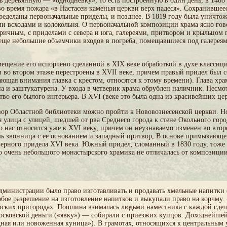
 деревянную — «однодневку», то есть построенную в один день, в 1488 
 во время пожара «в Настасеи каменыя церкви верх падеся». Сохранившее
переделаны первоначальные приделы, и позднее. В 1819 году была уничто
ми всходами и колокольня. О первоначальной композиции храма ясно го
ичным, с приделами с севера и юга, галереями, притвором и крыльцом 
еще небольшие объемчики входов в погреба, помещавшиеся под галереям
ещение его испорчено сделанной в XIX веке обработкой в духе классиц
и во втором этаже перестроены в XVII веке, причем правый придел был 
ающая внимания главка с крестом, относятся к этому времени). Глава х
а и заштукатурена. У входа в четверик храма обрублен наличник. Несмот
во его былого интерьера. В XVI (веке это была одна из красивейших це
двор Областной библиотеки можно пройти к Нововознесенской церкви. Н
я улица с улицей, шедшей от рва Среднего города к стене Окольного гор
о нас относится уже к XVI веку, причем он неузнаваемо изменен во втор
ь звонница с ее основанием и западный притвор, В основе примыкающей 
верного придела XVI века. Южный придел, сломанный в 1830 году, тоже с
о очень небольшого монастырского храмика не отличалась от композици
министрации было право изготавливать и продавать хмельные напитки (
бое разрешение на изготовление напитков и выкупали право на корчму.
вских пригородах. Пошлина взималась людьми наместника с каждой сдел
сковской деньги («явку») — собирали с приезжих купцов. Доходнейшей 
ная или новоженная куница»). В грамотах, относящихся к центральным 