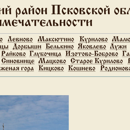
Сайт создан в системе
uCoz