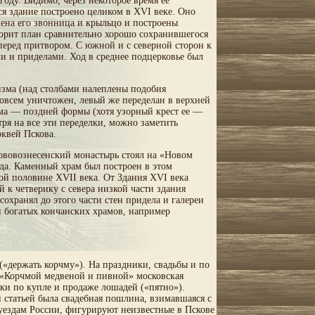
году. Видимо, через некоторое время ее
ся здание построено целиком в XVI веке. Оно
жена его звонница и крыльцо и построены
ворит план сравнительно хорошо сохранившегося
перед притвором. С южной и с северной сторон к
и и приделами. Ход в среднее подцерковье был
изма (над столбами налеплены подобия
совсем уничтожен, левый же переделан в верхней
рама — поздней формы (хотя узорный крест ее —
ря на все эти переделки, можно заметить
рквей Пскова.
ововознесенский монастырь стоял на «Новом
ода. Каменный храм был построен в этом
ой половине XVII века. От Здания XVI века
к четверику с севера низкой части здания
охранял до этого части стен придела и галереи
и богатых кончанских храмов, например
«держать корчму»). На праздники, свадьбы и по
 «Корчмой медвеной и пивной» московская
ки по купле и продаже лошадей («пятно»).
статьей была свадебная пошлина, взимавшаяся с
уездам России, фигурируют неизвестные в Пскове